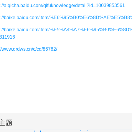
s://aiqicha.baidu.com/qifuknowledge/detail?id=10039853561
ps://baike.baidu.com/item/%E6%95%B0%E6%8D%AE%E5%B8
ps://baike.baidu.com/item/%E5%A4%A7%E6%95%B0%E
0311916
://www.qrdws.cn/c/cd/86782/
主题