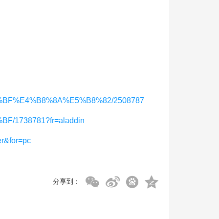
%9D%BF%E4%B8%8A%E5%B8%82/2508787
F/1738781?fr=aladdin
er&for=pc
分享到：