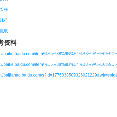
采样
规范
抓取
考资料
ps://baike.baidu.com/item/%E5%88%9B%E4%B8%9A%E6
ps://baike.baidu.com/item/%E5%88%9B%E4%B8%9A%E6%9D%B
s://baijiahao.baidu.com/s?id=1776338509326921229&wfr=spid