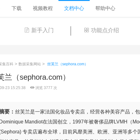
格
下载
视频教程
文档中心
帮助中心
新手入门
功能点介绍
>
>
采集百科
数据采集网站
丝芙兰（sephora.com）
兰（sephora.com）
09-23 15:25:38
浏览 3777 次
摘要：
丝芙兰是一家法国化妆品专卖店，经营各种美容产品，包括
Dominique Mandiot在法国创立，1997年被奢侈品牌LVMH（Moët 
(Sephora) 专卖店遍布全球，目前风靡美洲、欧洲、亚洲等