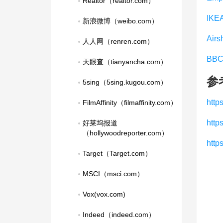
Realtor（realtor.com）
IKE
新浪微博（weibo.com）
Airs
人人网（renren.com）
BBC 
天眼查（tianyancha.com）
参
5sing（5sing.kugou.com）
http
FilmAffinity（filmaffinity.com）
http
好莱坞报道
（hollywoodreporter.com）
htt
Target（Target.com）
MSCI（msci.com）
Vox(vox.com)
Indeed（indeed.com）