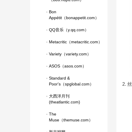
Bon 
Appétit（bonappetit.com）
QQ音乐（y.qq.com）
Metacritic（metacritic.com）
Variety（variety.com）
ASOS（asos.com）
Standard & 
Poor's（spglobal.com）
2.
大西洋月刊
(theatlantic.com)
The 
Muse（themuse.com）