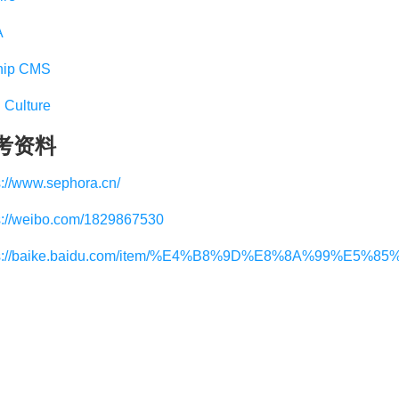
A
hip CMS
Culture
考资料
s://www.sephora.cn/
s://weibo.com/1829867530
ps://baike.baidu.com/item/%E4%B8%9D%E8%8A%99%E5%85%B