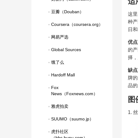
适
豆瓣（Douban）
这里
种产
Coursera（coursera.org）
日和
网易严选
优点
Global Sources
的产
择，
饿了么
缺点
Hardoff Mall
牌的
品的
Fox 
News（Foxnews.com）
图
雅虎拍卖
1.
SUUMO（suumo.jp）
虎扑社区
（bbs.hupu.com）