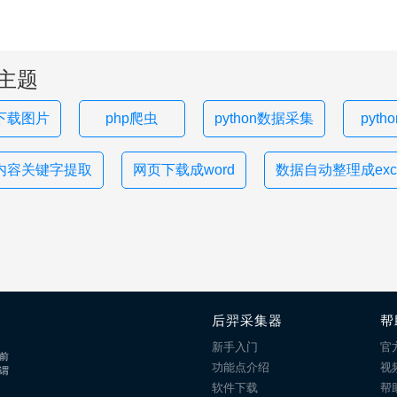
主题
下载图片
php爬虫
python数据采集
pyth
内容关键字提取
网页下载成word
数据自动整理成exce
后羿采集器
帮
新手入门
官
前
功能点介绍
视
谓
软件下载
帮