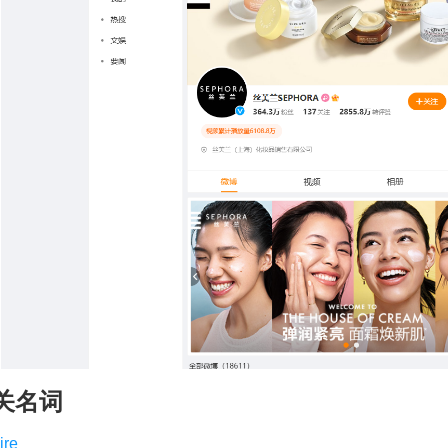
关名词
ire