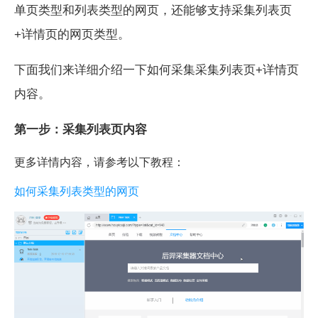
单页类型和列表类型的网页，还能够支持采集列表页
+详情页的网页类型。
下面我们来详细介绍一下如何采集采集列表页+详情页
内容。
第一步：采集列表页内容
更多详情内容，请参考以下教程：
如何采集列表类型的网页