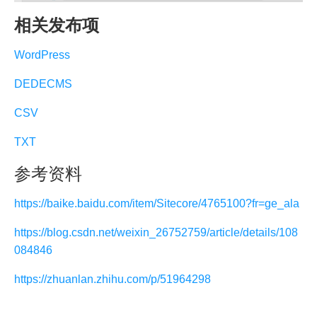
相关发布项
WordPress
DEDECMS
CSV
TXT
参考资料
https://baike.baidu.com/item/Sitecore/4765100?fr=ge_ala
https://blog.csdn.net/weixin_26752759/article/details/108
084846
https://zhuanlan.zhihu.com/p/51964298