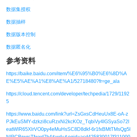
数据集授权
数据抽样
数据版本控制
数据匿名化
参考资料
https://baike.baidu.com/item/%E6%95%B0%E6%8D%A
E%E5%AE%A1%E8%AE%A1/52718480?fr=ge_ala
https://cloud.tencent.com/developer/techpedia/1729/1192
5
https://www.baidu.com/link?url=ZsGxsCdHeuUx8E-oA-z
PJkEuSMY-dzkzi8cuRzxNi2kcKOz_TqbiVy4IGSyaSo72l
eatWlR65XlrVO0py4eMuHsSC8D8dkf-6r1fxBMtTMsQg5l
NlPCBrwrcTfwxd7h4&wd=&eqid=acd425830017f311000