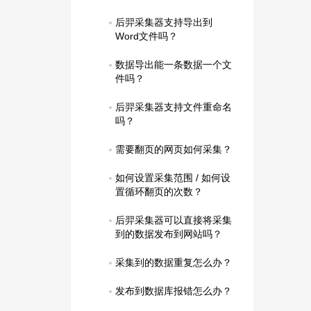
后羿采集器支持导出到
Word文件吗？
数据导出能一条数据一个文
件吗？
后羿采集器支持文件重命名
吗？
需要翻页的网页如何采集？
如何设置采集范围 / 如何设
置循环翻页的次数？
后羿采集器可以直接将采集
到的数据发布到网站吗？
采集到的数据重复怎么办？
发布到数据库报错怎么办？