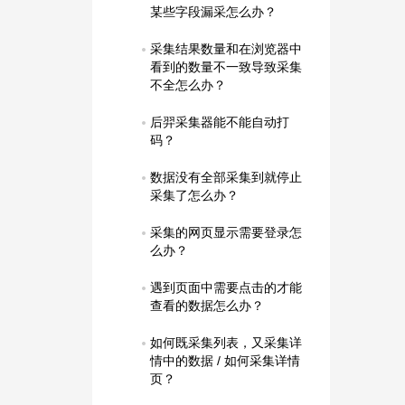
某些字段漏采怎么办？
采集结果数量和在浏览器中
看到的数量不一致导致采集
不全怎么办？
后羿采集器能不能自动打
码？
数据没有全部采集到就停止
采集了怎么办？
采集的网页显示需要登录怎
么办？
遇到页面中需要点击的才能
查看的数据怎么办？
如何既采集列表，又采集详
情中的数据 / 如何采集详情
页？