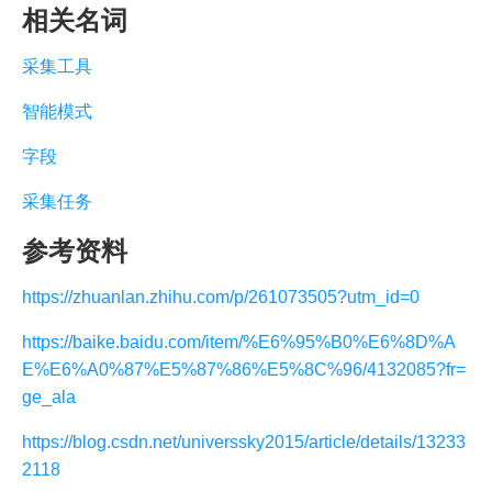
相关名词
采集工具
智能模式
字段
采集任务
参考资料
https://zhuanlan.zhihu.com/p/261073505?utm_id=0
https://baike.baidu.com/item/%E6%95%B0%E6%8D%A
E%E6%A0%87%E5%87%86%E5%8C%96/4132085?fr=
ge_ala
https://blog.csdn.net/universsky2015/article/details/13233
2118