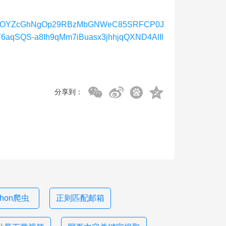
RS2AnnOYZcGhNgOp29RBzMbGNWeC85SRFCP0J
aqSQS-a8Ih9qMm7iBuasx3jhhjqQXND4AlIl
分享到：
thon爬虫
正则匹配邮箱