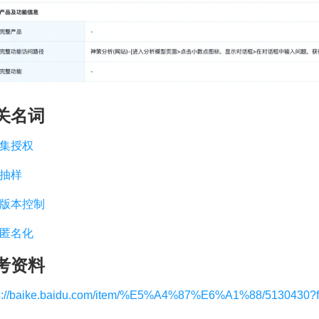
关名词
集授权
抽样
版本控制
匿名化
考资料
s://baike.baidu.com/item/%E5%A4%87%E6%A1%88/5130430?f