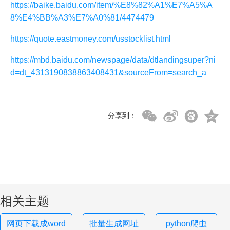
https://baike.baidu.com/item/%E8%82%A1%E7%A5%A
8%E4%BB%A3%E7%A0%81/4474479
https://quote.eastmoney.com/usstocklist.html
https://mbd.baidu.com/newspage/data/dtlandingsuper?ni
d=dt_4313190838863408431&sourceFrom=search_a
分享到：
相关主题
网页下载成word
批量生成网址
python爬虫