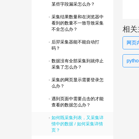
某些字段漏采怎么办？
采集结果数量和在浏览器中
看到的数量不一致导致采集
相关
不全怎么办？
后羿采集器能不能自动打
网页
码？
pyt
数据没有全部采集到就停止
采集了怎么办？
采集的网页显示需要登录怎
么办？
遇到页面中需要点击的才能
查看的数据怎么办？
如何既采集列表，又采集详
情中的数据 / 如何采集详情
页？