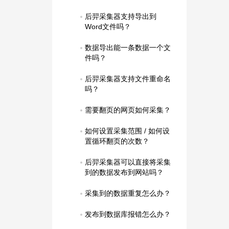
后羿采集器支持导出到
Word文件吗？
数据导出能一条数据一个文
件吗？
后羿采集器支持文件重命名
吗？
需要翻页的网页如何采集？
如何设置采集范围 / 如何设
置循环翻页的次数？
后羿采集器可以直接将采集
到的数据发布到网站吗？
采集到的数据重复怎么办？
发布到数据库报错怎么办？