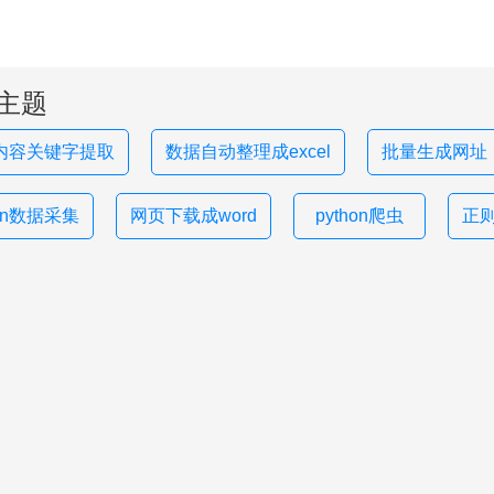
主题
内容关键字提取
数据自动整理成excel
批量生成网址
hon数据采集
网页下载成word
python爬虫
正