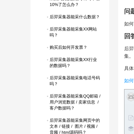
10%了怎么办？
问
后羿采集器能采什么数据？
如何
后羿采集器能采集XX网站
吗？
回
购买后如何开发票？
后羿
集。
后羿采集器能采集XX行业
的数据吗？
具体
后羿采集器能采集电话号码
如何
吗？
后羿采集器能采集QQ邮箱 / 
用户浏览数据 / 卖家信息  / 
客户数据吗？
后羿采集器能采集网页中的
文本 / 链接 /  图片 / 视频 / 
音频 / html源码吗？