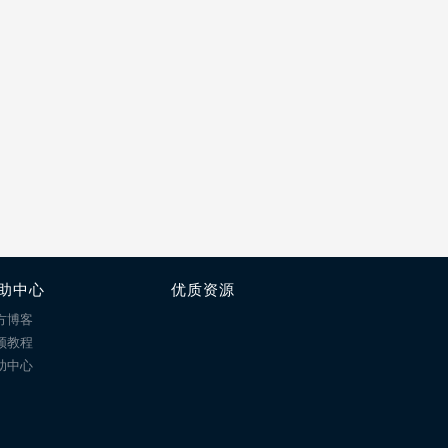
助中心
优质资源
方博客
频教程
助中心