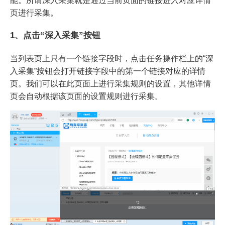
能。所谓深入采集就是通过当前页面的链接进入对应详情
页进行采集。
1、点击“深入采集”按钮
当列表页上只有一个链接字段时，点击任务操作栏上的“深
入采集”按钮会打开链接字段中的第一个链接对应的详情
页。我们可以在此页面上进行采集规则的设置，其他详情
页会自动根据该页面的设置规则进行采集。