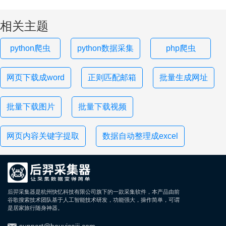
相关主题
python爬虫
python数据采集
php爬虫
网页下载成word
正则匹配邮箱
批量生成网址
批量下载图片
批量下载视频
网页内容关键字提取
数据自动整理成excel
后羿采集器是杭州快忆科技有限公司旗下的一款采集软件，本产品由前
谷歌搜索技术团队基于人工智能技术研发，功能强大，操作简单，可谓
是居家旅行随身神器。