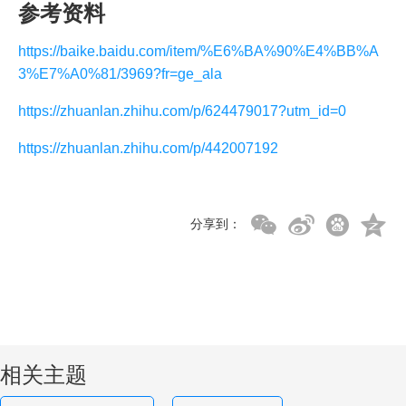
参考资料
https://baike.baidu.com/item/%E6%BA%90%E4%BB%A
3%E7%A0%81/3969?fr=ge_ala
https://zhuanlan.zhihu.com/p/624479017?utm_id=0
https://zhuanlan.zhihu.com/p/442007192
分享到：
相关主题