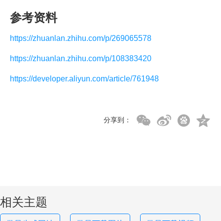
参考资料
https://zhuanlan.zhihu.com/p/269065578
https://zhuanlan.zhihu.com/p/108383420
https://developer.aliyun.com/article/761948
分享到：
相关主题