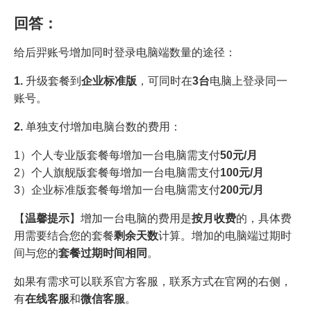
回答：
给后羿账号增加同时登录电脑端数量的途径：
1.
升级套餐到
企业标准版
，可同时在
3台
电脑上登录同一
账号。
2.
单独支付增加电脑台数的费用：
1）个人专业版套餐每增加一台电脑需支付
50元/月
2）个人旗舰版套餐每增加一台电脑需支付
100元/月
3）企业标准版套餐每增加一台电脑需支付
200元/月
【
温馨提示
】增加一台电脑的费用是
按月收费
的，具体费
用需要结合您的套餐
剩余天数
计算。增加的电脑端过期时
间与您的
套餐过期时间相同
。
如果有需求可以联系官方客服，联系方式在官网的右侧，
有
在线客服
和
微信客服
。