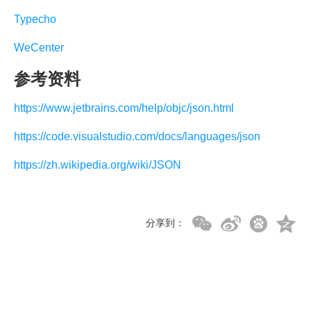
Typecho
WeCenter
参考资料
https://www.jetbrains.com/help/objc/json.html
https://code.visualstudio.com/docs/languages/json
https://zh.wikipedia.org/wiki/JSON
分享到：