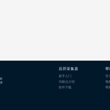
后羿采集器
帮
新手入门
官
前
功能点介绍
视
谓
软件下载
帮