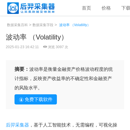
首页
价格
下
>
>
数据采集百科
数据采集字段
波动率 （Volatility）
波动率 （Volatility）
2025-01-23 16:42:11
浏览 3097 次
摘要：
波动率是衡量金融资产价格波动程度的统
计指标，反映资产收益率的不确定性和金融资产
的风险水平。
免费下载软件
后羿采集器
，基于人工智能技术，无需编程，可视化操