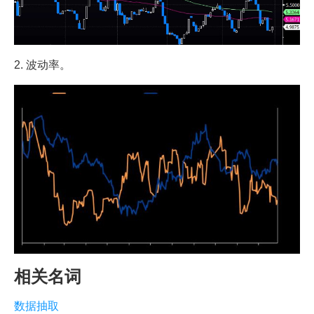
2. 波动率。
相关名词
数据抽取