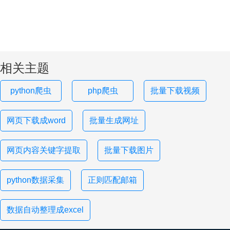
相关主题
python爬虫
php爬虫
批量下载视频
网页下载成word
批量生成网址
网页内容关键字提取
批量下载图片
python数据采集
正则匹配邮箱
数据自动整理成excel