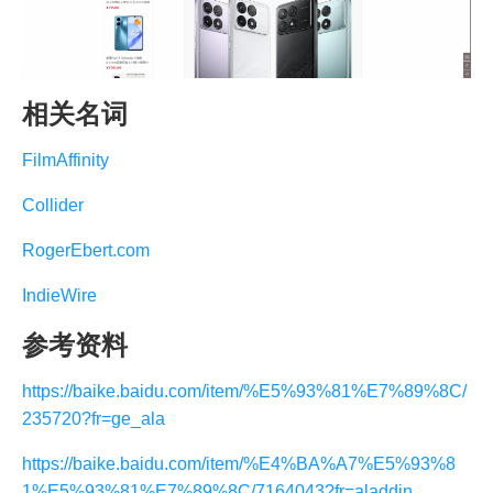
相关名词
FilmAffinity
Collider
RogerEbert.com
IndieWire
参考资料
https://baike.baidu.com/item/%E5%93%81%E7%89%8C/
235720?fr=ge_ala
https://baike.baidu.com/item/%E4%BA%A7%E5%93%8
1%E5%93%81%E7%89%8C/7164043?fr=aladdin