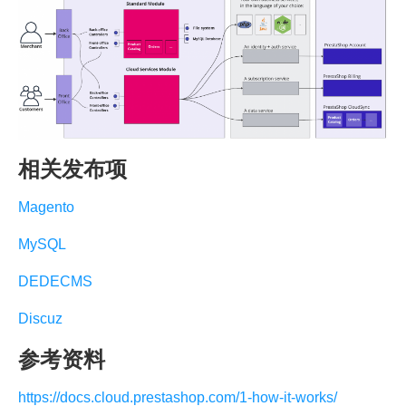
相关发布项
Magento
MySQL
DEDECMS
Discuz
参考资料
https://docs.cloud.prestashop.com/1-how-it-works/