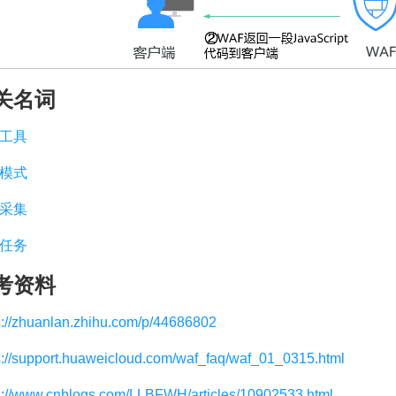
关名词
工具
模式
采集
任务
考资料
s://zhuanlan.zhihu.com/p/44686802
s://support.huaweicloud.com/waf_faq/waf_01_0315.html
s://www.cnblogs.com/LLBFWH/articles/10902533.html