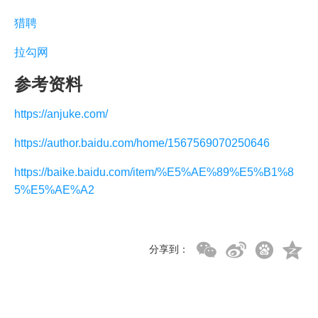
猎聘
拉勾网
参考资料
https://anjuke.com/
https://author.baidu.com/home/1567569070250646
https://baike.baidu.com/item/%E5%AE%89%E5%B1%8
5%E5%AE%A2
分享到：