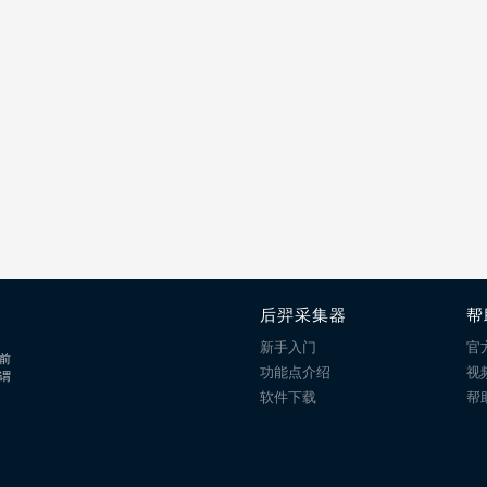
后羿采集器
帮
新手入门
官
前
功能点介绍
视
谓
软件下载
帮