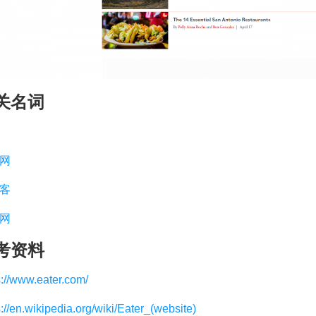
关名词
网
客
网
考资料
s://www.eater.com/
s://en.wikipedia.org/wiki/Eater_(website)