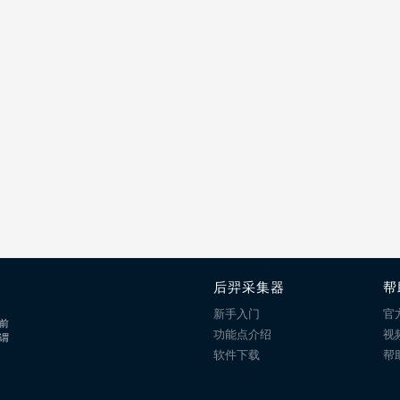
后羿采集器
帮
新手入门
官
前
功能点介绍
视
谓
软件下载
帮