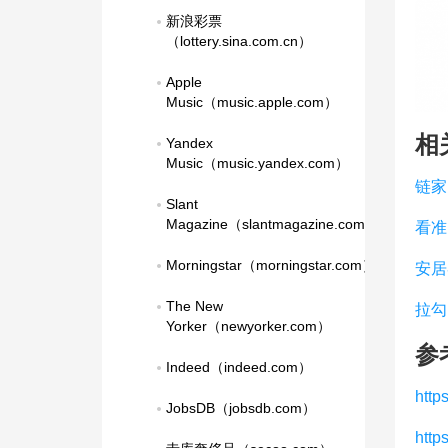
新浪彩票
（lottery.sina.com.cn）
Apple 
Music（music.apple.com）
相
Yandex 
Music（music.yandex.com）
链家
Slant 
Magazine（slantmagazine.com）
看准
Morningstar（morningstar.com）
安居
The New 
拉勾
Yorker（newyorker.com）
参
Indeed（indeed.com）
http
JobsDB（jobsdb.com）
http