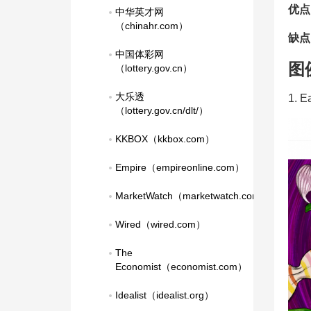
优点
中华英才网
（chinahr.com）
缺点
中国体彩网
图
（lottery.gov.cn）
大乐透
1. 
（lottery.gov.cn/dlt/）
KKBOX（kkbox.com）
Empire（empireonline.com）
MarketWatch（marketwatch.com）
Wired（wired.com）
The 
Economist（economist.com）
Idealist（idealist.org）