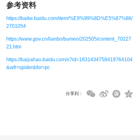
参考资料
https://baike.baidu.com/item/%E9%99%8D%E5%87%86/
2701054
https://www.gov.cn/lianbo/bumen/202505/content_70227
21.htm
https://baijiahao.baidu.com/s?id=1831434758419764104
&wfr=spider&for=pc
分享到：