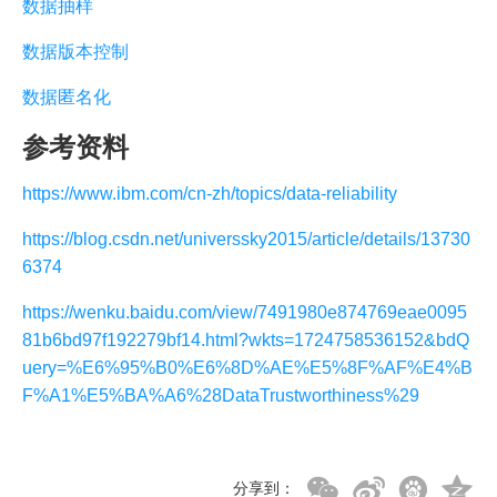
数据抽样
数据版本控制
数据匿名化
参考资料
https://www.ibm.com/cn-zh/topics/data-reliability
https://blog.csdn.net/universsky2015/article/details/13730
6374
https://wenku.baidu.com/view/7491980e874769eae0095
81b6bd97f192279bf14.html?wkts=1724758536152&bdQ
uery=%E6%95%B0%E6%8D%AE%E5%8F%AF%E4%B
F%A1%E5%BA%A6%28DataTrustworthiness%29
分享到：