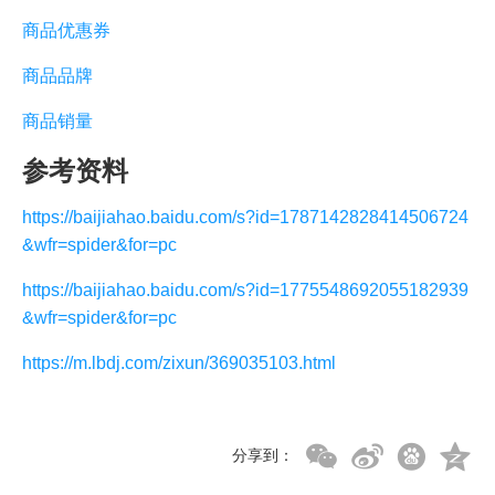
商品优惠券
商品品牌
商品销量
参考资料
https://baijiahao.baidu.com/s?id=1787142828414506724
&wfr=spider&for=pc
https://baijiahao.baidu.com/s?id=1775548692055182939
&wfr=spider&for=pc
https://m.lbdj.com/zixun/369035103.html
分享到：