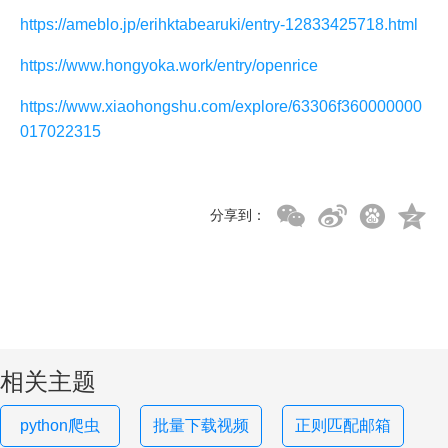
https://ameblo.jp/erihktabearuki/entry-12833425718.html
https://www.hongyoka.work/entry/openrice
https://www.xiaohongshu.com/explore/63306f360000000
017022315
分享到：
相关主题
python爬虫
批量下载视频
正则匹配邮箱