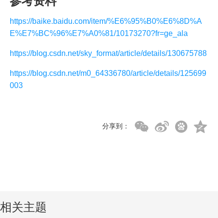
参考资料
https://baike.baidu.com/item/%E6%95%B0%E6%8D%A
E%E7%BC%96%E7%A0%81/10173270?fr=ge_ala
https://blog.csdn.net/sky_format/article/details/130675788
https://blog.csdn.net/m0_64336780/article/details/125699
003
分享到：
相关主题