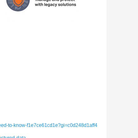
-need-to-know-f1e7ce61cd1e?gi=c0d248d1aff4
uctured-data