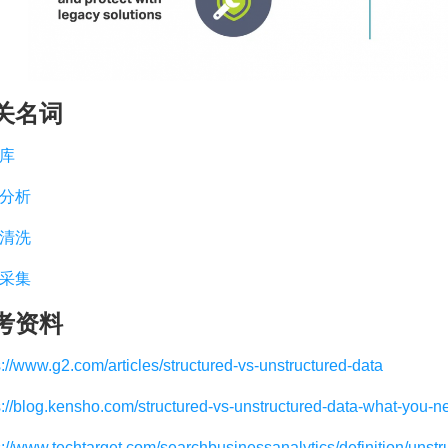
关名词
库
分析
清洗
采集
考资料
s://www.g2.com/articles/structured-vs-unstructured-data
s://blog.kensho.com/structured-vs-unstructured-data-what-you
s://www.techtarget.com/searchbusinessanalytics/definition/unstr