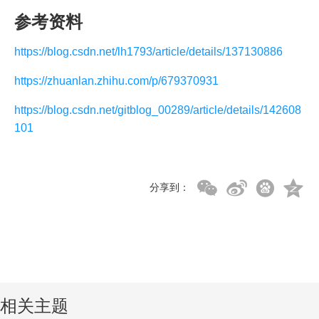
参考资料
https://blog.csdn.net/lh1793/article/details/137130886
https://zhuanlan.zhihu.com/p/679370931
https://blog.csdn.net/gitblog_00289/article/details/142608
101
分享到：
相关主题