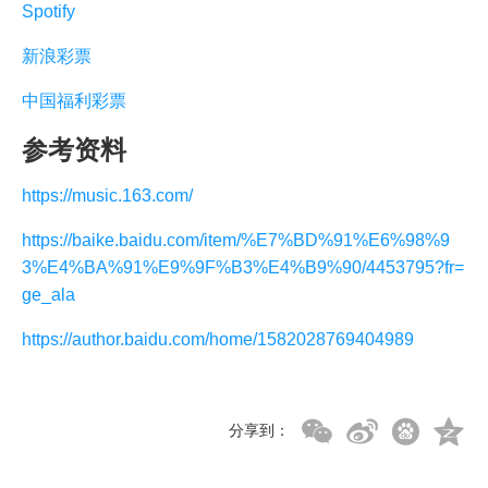
Spotify
新浪彩票
中国福利彩票
参考资料
https://music.163.com/
https://baike.baidu.com/item/%E7%BD%91%E6%98%9
3%E4%BA%91%E9%9F%B3%E4%B9%90/4453795?fr=
ge_ala
https://author.baidu.com/home/1582028769404989
分享到：