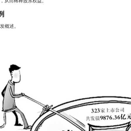
，从而稀释股东权益。
例
 增发概述。