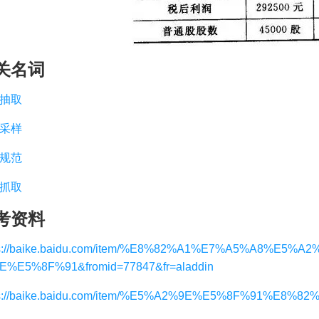
关名词
抽取
采样
规范
抓取
考资料
ps://baike.baidu.com/item/%E8%82%A1%E7%A5%A8%E5%A2
E%E5%8F%91&fromid=77847&fr=aladdin
ps://baike.baidu.com/item/%E5%A2%9E%E5%8F%91%E8%8