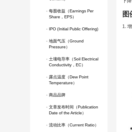
下降
每股收益（Earnings Per 
图
Share，EPS）
1.
IPO (Initial Public Offering)
地面气压（Ground 
Pressure）
土壤电导率（Soil Electrical 
Conductivity，EC）
露点温度（Dew Point 
Temperature）
商品品牌
文章发布时间（Publication 
Date of the Article）
流动比率（Current Ratio）