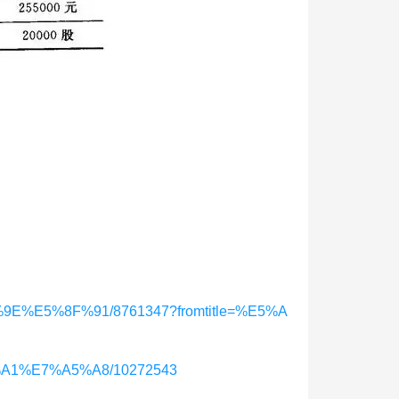
%9E%E5%8F%91/8761347?fromtitle=%E5%A
2%A1%E7%A5%A8/10272543