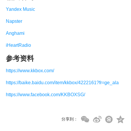
Yandex Music
Napster
Anghami
iHeartRadio
参考资料
https://www.kkbox.com/
https://baike.baidu.com/item/kkbox/4222161?fr=ge_ala
https://www.facebook.com/KKBOXSG/
分享到：