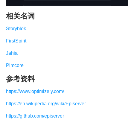
相关名词
Storyblok
FirstSpirit
Jahia
Pimcore
参考资料
https://www.optimizely.com/
https://en.wikipedia.org/wiki/Episerver
https://github.com/episerver