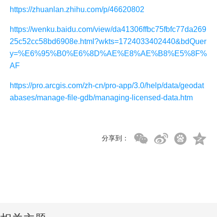
https://zhuanlan.zhihu.com/p/46620802
https://wenku.baidu.com/view/da41306ffbc75fbfc77da269
25c52cc58bd6908e.html?wkts=1724033402440&bdQuer
y=%E6%95%B0%E6%8D%AE%E8%AE%B8%E5%8F%
AF
https://pro.arcgis.com/zh-cn/pro-app/3.0/help/data/geodat
abases/manage-file-gdb/managing-licensed-data.htm
分享到：