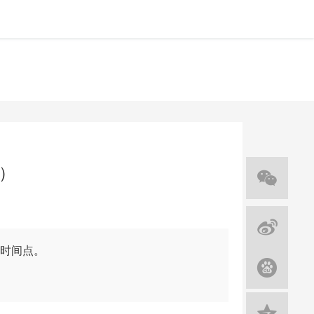
e）
时间点。