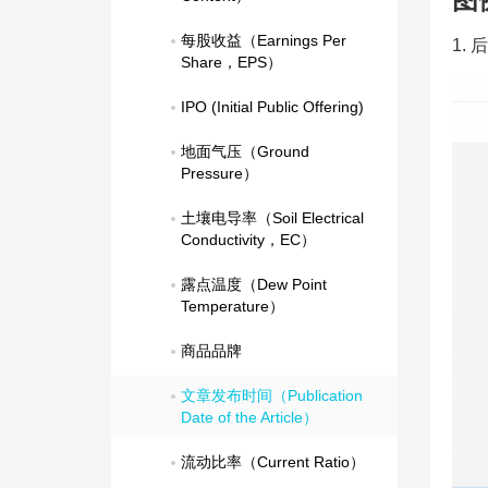
每股收益（Earnings Per 
1.
Share，EPS）
IPO (Initial Public Offering)
地面气压（Ground 
Pressure）
土壤电导率（Soil Electrical 
Conductivity，EC）
露点温度（Dew Point 
Temperature）
商品品牌
文章发布时间（Publication 
Date of the Article）
流动比率（Current Ratio）