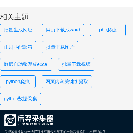
相关主题
批量生成网址
网页下载成word
php爬虫
正则匹配邮箱
批量下载图片
数据自动整理成excel
批量下载视频
python爬虫
网页内容关键字提取
python数据采集
后羿采集器是杭州快忆科技有限公司旗下的一款采集软件，本产品由前