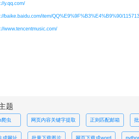
://y.qq.com/
ps://baike.baidu.com/item/QQ%E9%9F%B3%E4%B9%90/115713
s://www.tencentmusic.com/
主题
hp爬虫
网页内容关键字提取
正则匹配邮箱
批
生成网址
批量下载图片
网页下载成word
pyt