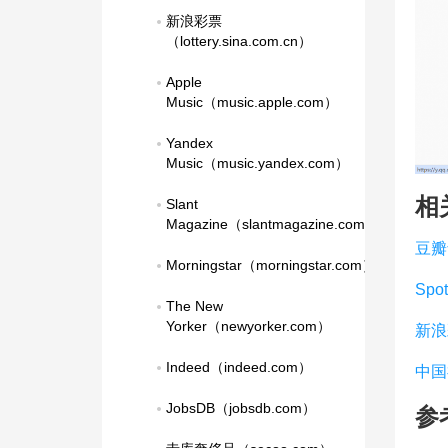
新浪彩票
（lottery.sina.com.cn）
Apple 
Music（music.apple.com）
Yandex 
Music（music.yandex.com）
相
Slant 
Magazine（slantmagazine.com）
豆瓣
Morningstar（morningstar.com）
Spot
The New 
Yorker（newyorker.com）
新浪
Indeed（indeed.com）
中国
JobsDB（jobsdb.com）
参