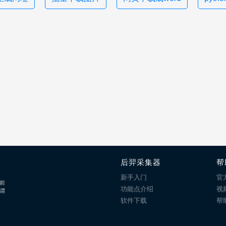
后羿采集器
帮
新手入门
官
前
功能点介绍
视
谓
软件下载
帮