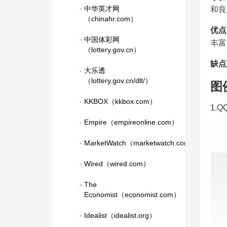
中华英才网
和良
（chinahr.com）
优点
中国体彩网
丰富
（lottery.gov.cn）
缺点
大乐透
（lottery.gov.cn/dlt/）
图
KKBOX（kkbox.com）
1.
Empire（empireonline.com）
MarketWatch（marketwatch.com）
Wired（wired.com）
The 
Economist（economist.com）
Idealist（idealist.org）