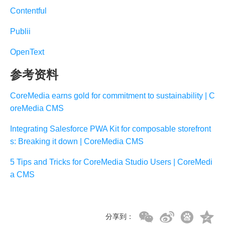
Contentful
Publii
OpenText
参考资料
CoreMedia earns gold for commitment to sustainability | C
oreMedia CMS
Integrating Salesforce PWA Kit for composable storefront
s: Breaking it down | CoreMedia CMS
5 Tips and Tricks for CoreMedia Studio Users | CoreMedi
a CMS
分享到：