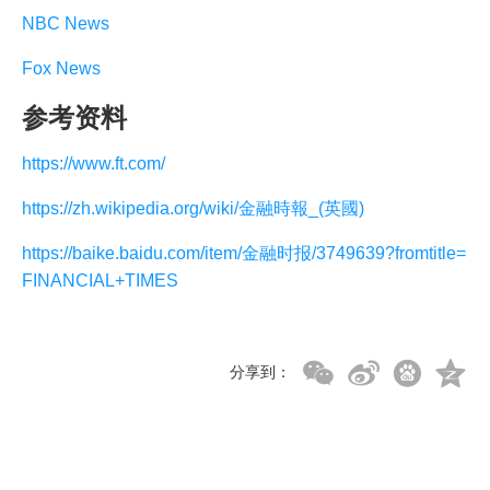
NBC News
Fox News
参考资料
https://www.ft.com/
https://zh.wikipedia.org/wiki/金融時報_(英國)
https://baike.baidu.com/item/金融时报/3749639?fromtitle=
FINANCIAL+TIMES
分享到：