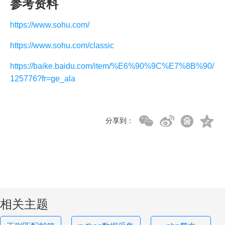
参考资料
https://www.sohu.com/
https://www.sohu.com/classic
https://baike.baidu.com/item/%E6%90%9C%E7%8B%90/
125776?fr=ge_ala
分享到：
相关主题