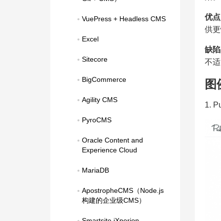
优点
VuePress + Headless CMS
供更
Excel
缺陷
Sitecore
不适
BigCommerce
图
Agility CMS
1. 
PyroCMS
Oracle Content and 
Experience Cloud
MariaDB
ApostropheCMS（Node.js
构建的企业级CMS）
Smartsite iXperion