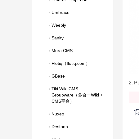
Umbraco
Weebly
Sanity
Mura CMS
Flotiq（flotiq.com）
GBase
2. 
Tiki Wiki CMS 
Groupware（多合一Wiki + 
CMS平台）
Nuxeo
Destoon