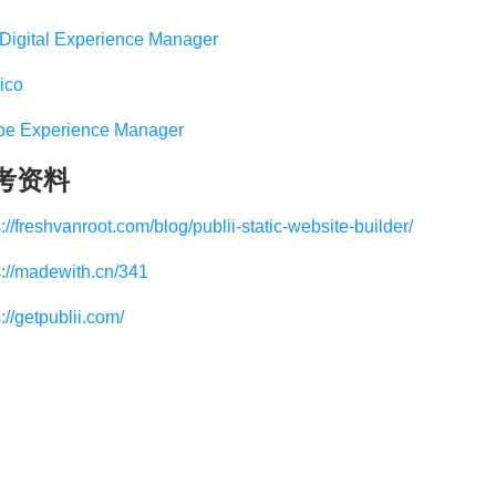
Digital Experience Manager
ico
e Experience Manager
考资料
s://freshvanroot.com/blog/publii-static-website-builder/
s://madewith.cn/341
://getpublii.com/