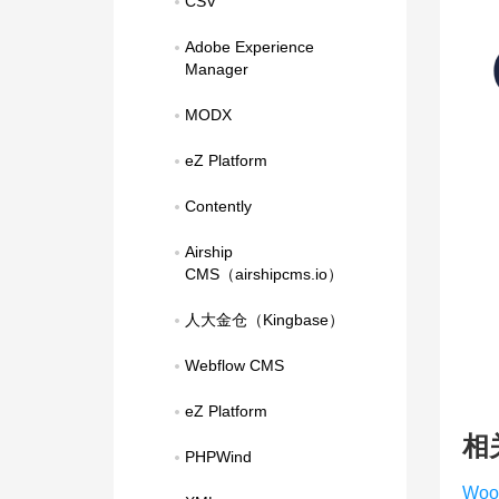
CSV
Adobe Experience 
Manager
MODX
eZ Platform
Contently
Airship 
CMS（airshipcms.io）
人大金仓（Kingbase）
Webflow CMS
eZ Platform
相
PHPWind
Woo