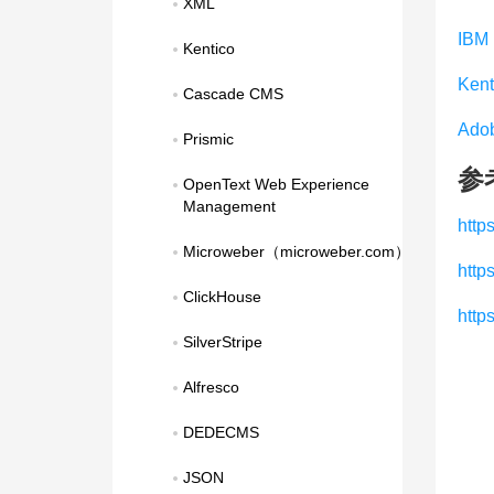
XML
IBM 
Kentico
Kent
Cascade CMS
Adob
Prismic
参
OpenText Web Experience 
Management
http
Microweber（microweber.com）
http
ClickHouse
https
SilverStripe
Alfresco
DEDECMS
JSON