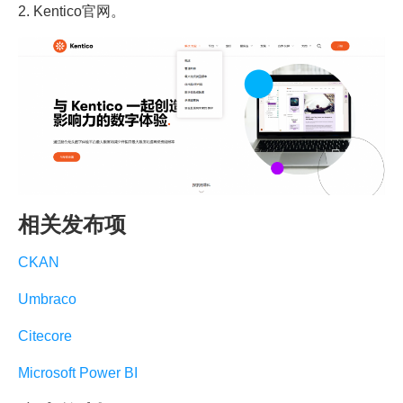
2. Kentico官网。
相关发布项
CKAN
Umbraco
Citecore
Microsoft Power BI