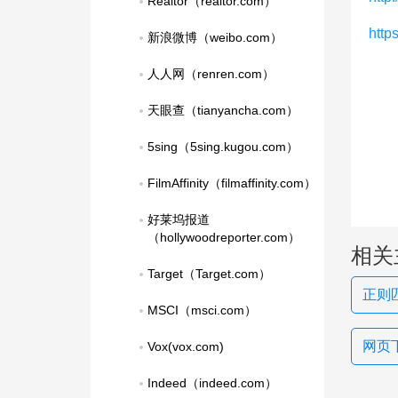
Realtor（realtor.com）
http
新浪微博（weibo.com）
人人网（renren.com）
天眼查（tianyancha.com）
5sing（5sing.kugou.com）
FilmAffinity（filmaffinity.com）
好莱坞报道
（hollywoodreporter.com）
相关
Target（Target.com）
正则
MSCI（msci.com）
网页下
Vox(vox.com)
Indeed（indeed.com）