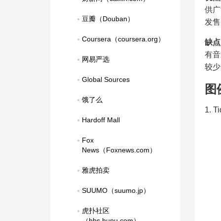
供广
豆瓣（Douban）
发售
Coursera（coursera.org）
缺点
有音
网易严选
较少
Global Sources
图
饿了么
1. 
Hardoff Mall
Fox 
News（Foxnews.com）
雅虎拍卖
SUUMO（suumo.jp）
虎扑社区
（bbs.hupu.com）