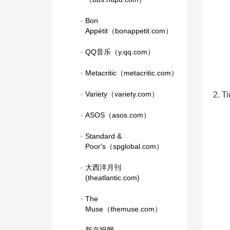
Bon 
Appétit（bonappetit.com）
QQ音乐（y.qq.com）
Metacritic（metacritic.com）
Variety（variety.com）
2. 
ASOS（asos.com）
Standard & 
Poor's（spglobal.com）
大西洋月刊
(theatlantic.com)
The 
Muse（themuse.com）