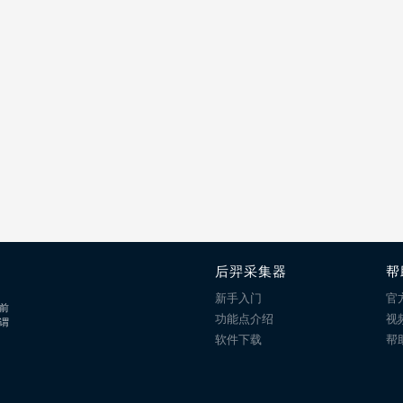
后羿采集器
帮
新手入门
官
前
功能点介绍
视
谓
软件下载
帮