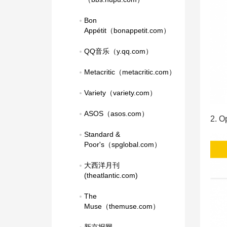
Bon 
Appétit（bonappetit.com）
QQ音乐（y.qq.com）
Metacritic（metacritic.com）
Variety（variety.com）
ASOS（asos.com）
2. 
Standard & 
Poor's（spglobal.com）
大西洋月刊
(theatlantic.com)
The 
Muse（themuse.com）