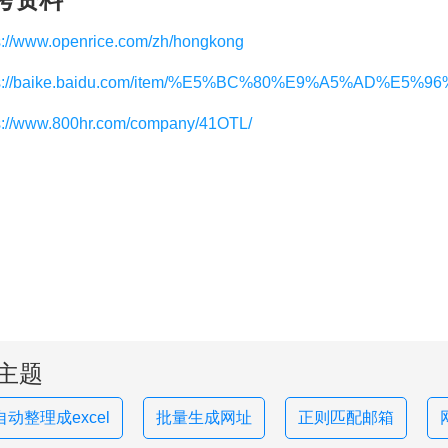
s://www.openrice.com/zh/hongkong
ps://baike.baidu.com/item/%E5%BC%80%E9%A5%AD%E5%96%
s://www.800hr.com/company/41OTL/
主题
动整理成excel
批量生成网址
正则匹配邮箱