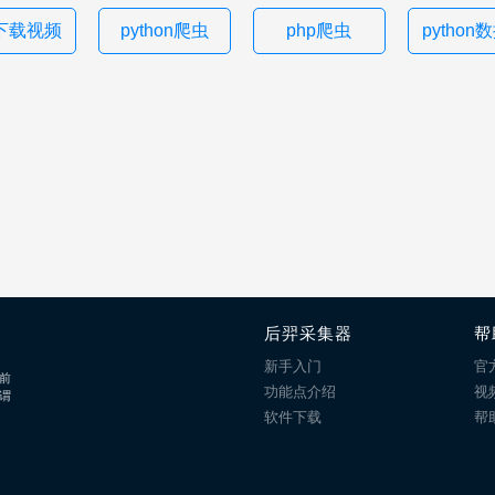
下载视频
python爬虫
php爬虫
pytho
后羿采集器
帮
新手入门
官
前
功能点介绍
视
谓
软件下载
帮