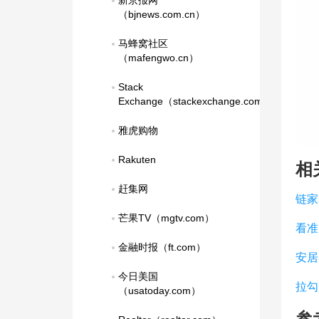
新京报网
（bjnews.com.cn）
马蜂窝社区
（mafengwo.cn）
Stack 
Exchange（stackexchange.com）
雅虎购物
Rakuten
相
赶集网
链家
芒果TV（mgtv.com）
看准
金融时报（ft.com）
安居
今日美国
拉勾
（usatoday.com）
参