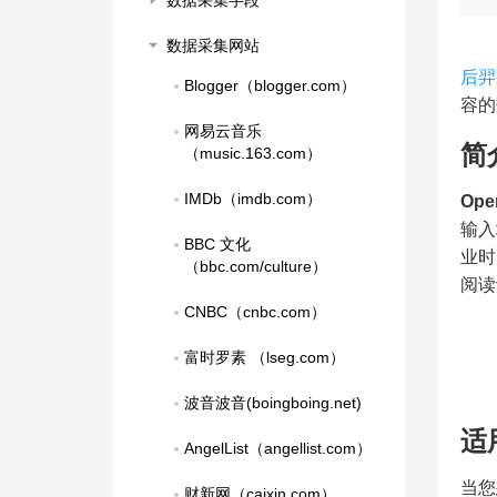
数据采集字段
数据采集网站
后羿
Blogger（blogger.com）
容的
网易云音乐
简
（music.163.com）
IMDb（imdb.com）
Ope
输入
BBC 文化
业时
（bbc.com/culture）
阅读
CNBC（cnbc.com）
富时罗素 （lseg.com）
波音波音(boingboing.net)
适
AngelList（angellist.com）
当您
财新网（caixin.com）