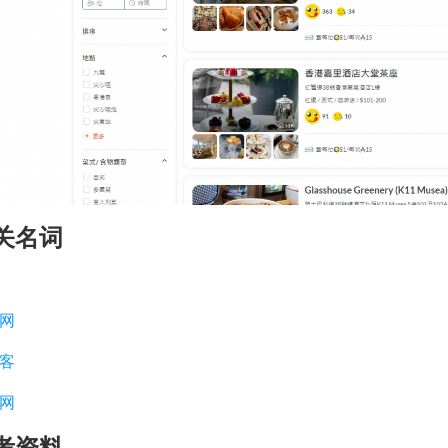
关名词
网
客
网
考资料