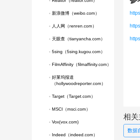
Realtor（realtor.com）
http
新浪微博（weibo.com）
htt
人人网（renren.com）
http
天眼查（tianyancha.com）
5sing（5sing.kugou.com）
FilmAffinity（filmaffinity.com）
好莱坞报道
（hollywoodreporter.com）
Target（Target.com）
MSCI（msci.com）
相关
Vox(vox.com)
数据自
Indeed（indeed.com）