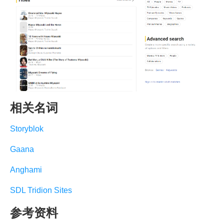
相关名词
Storyblok
Gaana
Anghami
SDL Tridion Sites
参考资料