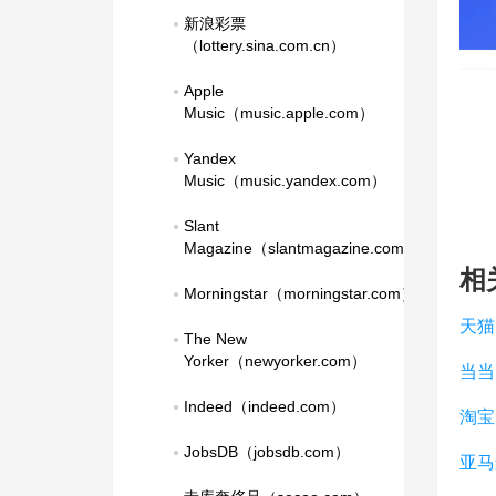
新浪彩票
（lottery.sina.com.cn）
Apple 
Music（music.apple.com）
Yandex 
Music（music.yandex.com）
Slant 
Magazine（slantmagazine.com）
相
Morningstar（morningstar.com）
天猫
The New 
Yorker（newyorker.com）
当当
Indeed（indeed.com）
淘宝
JobsDB（jobsdb.com）
亚马