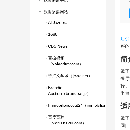
数据采集字段
数据采集网站
Al Jazeera
1688
后羿
容的
CBS News
简
百搜视频
（v.xiaodutv.com）
饿了
晋江文学城（jjwxc.net）
餐厅
择、
Brandia 
平台
Auction（brandear.jp）
适
Immobilienscout24（immobilienscout24.de
百度百聘
饿了
（yiqifu.baidu.com）
同口