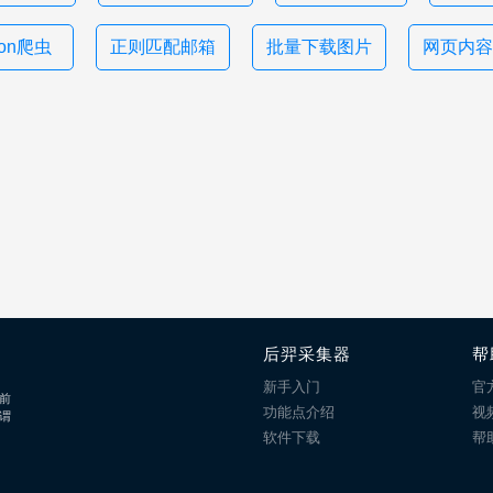
hon爬虫
正则匹配邮箱
批量下载图片
网页内容
后羿采集器
帮
新手入门
官
前
功能点介绍
视
谓
软件下载
帮