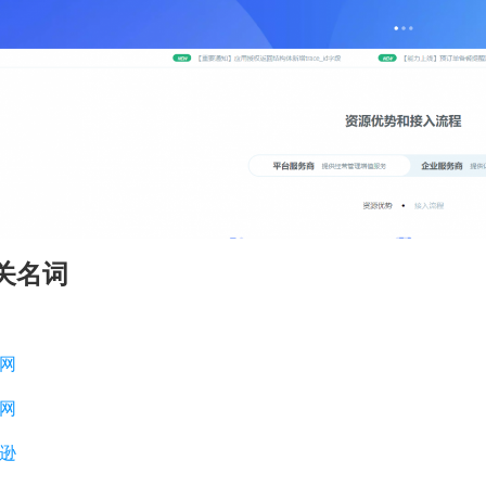
关名词
网
网
逊