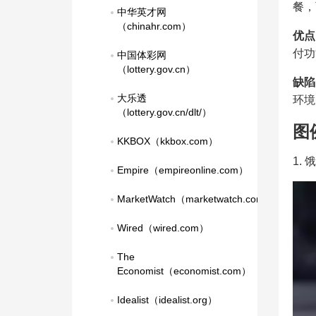
餐，
中华英才网
（chinahr.com）
优点
付功
中国体彩网
（lottery.gov.cn）
缺陷
大乐透
环境
（lottery.gov.cn/dlt/）
图
KKBOX（kkbox.com）
1.
Empire（empireonline.com）
MarketWatch（marketwatch.com）
Wired（wired.com）
The 
Economist（economist.com）
Idealist（idealist.org）