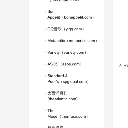
Bon 
Appétit（bonappetit.com）
QQ音乐（y.qq.com）
Metacritic（metacritic.com）
Variety（variety.com）
ASOS（asos.com）
2. 
Standard & 
Poor's（spglobal.com）
大西洋月刊
(theatlantic.com)
The 
Muse（themuse.com）