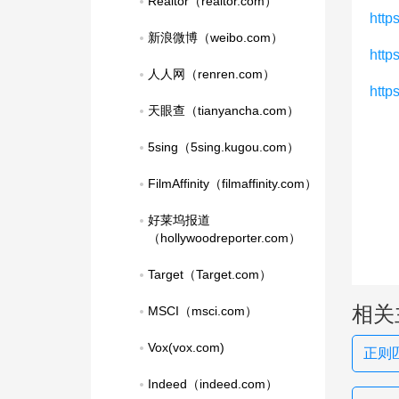
Realtor（realtor.com）
http
新浪微博（weibo.com）
http
人人网（renren.com）
http
天眼查（tianyancha.com）
5sing（5sing.kugou.com）
FilmAffinity（filmaffinity.com）
好莱坞报道
（hollywoodreporter.com）
Target（Target.com）
相关
MSCI（msci.com）
Vox(vox.com)
正则
Indeed（indeed.com）