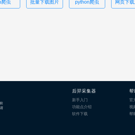
hp爬虫
批量下载图片
python爬虫
网页下载成
后羿采集器
帮
新手入门
官
前
功能点介绍
视
谓
软件下载
帮