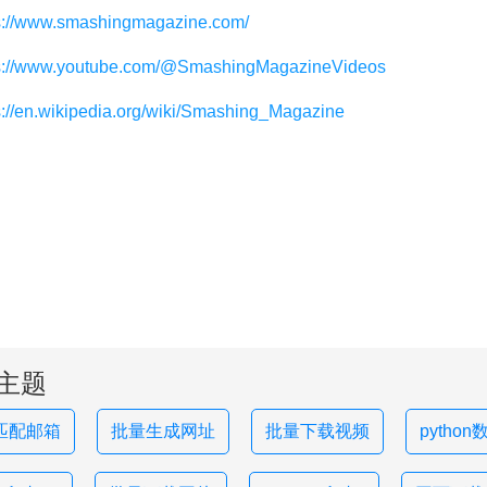
s://www.smashingmagazine.com/
s://www.youtube.com/@SmashingMagazineVideos
s://en.wikipedia.org/wiki/Smashing_Magazine
主题
匹配邮箱
批量生成网址
批量下载视频
pytho