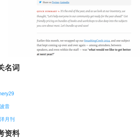
关名词
nery29
波音
洋月刊
考资料