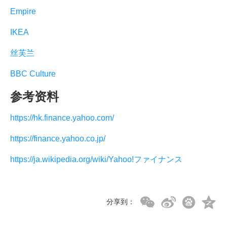
Empire
IKEA
丝芙兰
BBC Culture
参考资料
https://hk.finance.yahoo.com/
https://finance.yahoo.co.jp/
https://ja.wikipedia.org/wiki/Yahoo!ファイナンス
分享到：